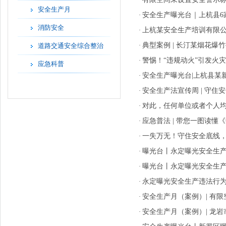
·
安全生产月
安全生产曝光台｜上杭县6
·
消防安全
上杭某安全生产培训有限
·
典型案例 | 长汀某烟花
道路交通安全综合整治
·
警惕！“违规动火”引发火
·
应急科普
安全生产曝光台|上杭县某
·
安全生产法宣传周 | 守
·
对此，任何单位或者个人
·
应急普法 | 带您一图读
·
一失万无！守住安全底线
·
曝光台丨永定曝光安全生
·
曝光台丨永定曝光安全生
·
永定曝光安全生产违法行
·
安全生产月（案例）| 有限
·
安全生产月（案例）| 龙
·