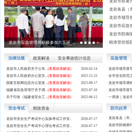
龙岩市部署开
·
龙岩各县（市
·
龙岩市领导
·
龙岩市应急管
·
龙岩市防御第
·
精准管控筑防
龙岩市应急管理局积极参加六五环...
·
龙岩市领导督导检查安全生产工作
台风“巴威”逐渐靠近！龙岩各县...
安全知识记心中 应急本领实地练—...
龙岩市领导下矿井督导检查煤矿安...
法律法规
政策解读
安全事故统计信息
应急管理
·
龙岩市人民政府关于公布...
(查看政策解读)
2026-02-14
·
龙岩市领导督
·
龙岩市人民政府办公室关...
(查看政策解读)
2025-12-23
·
全市安全防范
·
国家互联网信息办公室发...
(查看政策解读)
2025-09-17
·
龙岩市领导调研
·
福建省应急管理厅关于调...
(查看政策解读)
2025-07-10
·
龙岩市领导督导
·
关于印发《福建省安全工...
(查看政策解读)
2025-06-12
·
一席谈｜龙岩市
安全考试
财政资金
防汛抗旱
·
龙岩各县（市、
·
龙岩市安全生产考试中心实操考试工作安...
2026-07-17
·
龙岩市防御第9号
·
龙岩市安全生产考试中心理论考试工作安...
2026-07-17