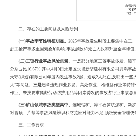
二、存在的主要问题及风险研判
(一)事故季节性特征明显。
2025年事故发生时段主要集中在二
赶工抢产等多重因素叠加影响,事故起数和死亡人数攀升至全年峰值
(二)工贸行业事故风险集聚
。
一是
部分地区工贸事故多发。漳平
分别占比16.67%,其中,4月9日永定区永埔新型建材有限公司坍塌事
天守(织造)有限公司年度内发生事故2起、造成2人死亡,反映出一
大”等问题。
三是
违章违规作业多发。高处作业、检维修作业等特殊
作业、未按要求佩戴劳动防护用品等因素诱发的事故占行业事故总量的
(三)矿山领域事故类型集中。
连城锰矿、漳平石笋坑煤矿、新罗
对冒顶、片帮等事故风险辨识和防范应对能力不足,顶板安全管理仍
三、工作要求