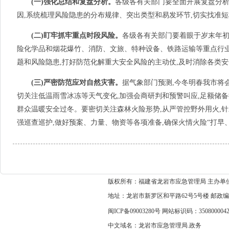
(一)
强化总结和复盘分析。
各级各有关部门要全面开展复盘分析
因,系统梳理风险隐患的分布规律、突出类型和易发环节,切实找准
(二)盯牢抓牢重点时段风险。
各级各有关部门要着眼于岁末年初
险化学品和烟花爆竹、消防、文旅、特种设备、铁路运输等重点行业
题和风险隐患,打好防范化解重大安全风险的主动仗,及时消除各类
(三)严密防范应对自然灾害。
据气象部门预测,今冬明春我市将
切关注低温雨雪冰冻等天气变化,加强会商研判和预警叫应,足额储备
群众温暖安全过冬。要密切关注森林火险形势,从严管控野外用火,
强巡查巡护,做好预案、力量、物资等各项准备,确保火情火险“打早