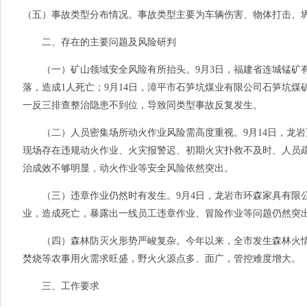
（五）事故类型分布情况。事故类型主要为车辆伤害、物体打击、
二、存在的主要问题及风险研判
（一）矿山领域安全风险有所抬头。9月3日，福建省连城锰矿有限
落，造成1人死亡；9月14日，漳平市石笋坑煤业有限公司石笋坑煤
一反三排查整治隐患不到位，导致同类型事故反复发生。
（二）人员密集场所动火作业风险需高度重视。9月14日，龙岩
现场存在违规动火作业、火灾报警迟、初期火灾扑救不及时、人员
治成效不够明显，动火作业等安全风险依然突出。
（三）违章作业仍然时有发生。9月4日，龙岩市环森家具有限公
业，造成死亡，暴露出一线员工违章作业、冒险作业等问题仍然突
（四）森林防灭火形势严峻复杂。今年以来，全市发生森林火情3
焚烧等农事用火需求旺盛，野火火源点多、面广，管控难度增大。
三、工作要求