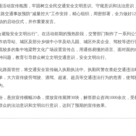
活动宣传氛围，牢固树立全民交通安全文明意识、守规意识和法治意识
道路交通事故预防“减量控大”工作安排，精心组织，周密部署，全力做好12
动的启动仪式，并作重要发言。
避险安全文明出行”。在活动前期的预热阶段，交警部门制作了一系列公安
作劝导站、城区及部分乡镇中小学及幼儿园、城区外卖企业、驾校等进行张
流较多的集中地梁野文化广场设置宣传点，用通俗易懂的语言、面对面的
种问题，教育引导群众树立文明交通意识，安全文明出行。
面管控，将交通安全宣传融入执勤执法中。执勤民警在查处交通违法时
单，大力宣传疲劳驾驶、酒驾、超速、超员等交通违法行为的危害，使驾
为。
，悬挂宣传横幅20条，摆放宣传展牌30块，解答群众咨询1000余次，
群众的法治意识和文明出行意识，达到了预期的宣传效果。