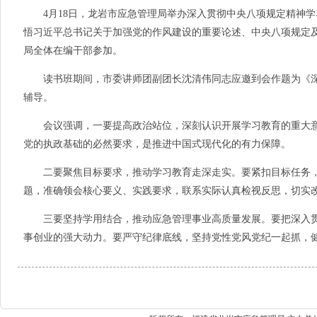
4月18日，龙岩市应急管理局举办深入贯彻中央八项规定精神学
悟习近平总书记关于加强党的作风建设的重要论述、中央八项规定
局全体在编干部参加。
读书班期间，市委讲师团副团长沈清伟同志应邀到会作题为《深入
辅导。
会议强调，一要提高政治站位，深刻认识开展学习教育的重大意
党的执政基础的必然要求，是推进中国式现代化的有力保障。
二要聚焦目标要求，推动学习教育走深走实。要紧扣目标任务，
题，准确领会核心要义、实践要求，联系实际认真检视反思，切实
三要坚持学用结合，推动应急管理事业高质量发展。要把深入贯
事创业的强大动力。要严守纪律底线，坚持党性党风党纪一起抓，