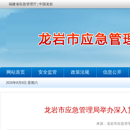
龙岩市应急管理局举办深入
来源：龙岩市应急管理局 