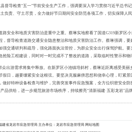
县督导检查“五一”节前安全生产工作，强调要深入学习贯彻习近平总书记
守土负责、守土尽责，全力做好节日期间安全防范各项工作，切实保障人
安全和地质灾害防治是重中之重。蔡琳实地察看了国道G319新罗区小
程，督导检查道路交通安全隐患整治和地质灾害防治工作。蔡琳强调，要
加强交通研判和疏导，强化路面执法管控，为群众安全出行保驾护航。要
急抢险工程建设，同时对一时完成不了整改的道路，采取临时性警示和物
众出游需求将集中释放。在新罗区小池镇培斜村，蔡琳近距离感受美丽
节假日，越要绷紧安全这根弦。要坚决克服麻痹思想和侥幸心理，盯紧景
，做好特种设备检查与维护，完善突发事件应急预案，全方位织密安全防
产品供给，进一步规范旅游市场秩序，持续擦亮“清新福建·五彩龙岩”品