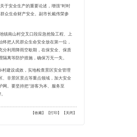
关于安全生产的重要论述，增强“时时
民群众生命财产安全。副市长戴伟荣参
池镇南山村交叉口段应急抢险工程、上
始终把人民群众生命安全放在第一位，
充分利用降雨空歇期，在保安全、保质
理隔离等防护措施，确保万无一失。
乡村建设成效，实地检查景区安全管理
区、非景区景点等重点领域，加大安全
护网。要坚持把“游客为本、服务至
牌。
【
收藏
】 【
打印
】 【
关闭
】