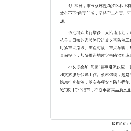
4月29日，市长蔡琳赴新罗区和上杭
放心不下”的责任感，坚持守土有责、
加。
假期群众出行增多，又恰逢汛期，道路
杭县古田镇苏家坡路段边坡灾害防治工
盯紧重点路段、重点时段、重点车辆，
量前提下，加快推进地质灾害防治和应
小长假叠加“闽超”赛事引流效应，群
和文旅服务保障工作。蔡琳强调，越是
隐患排查整治，落实各项安全防范措施
诚”落到每个细节，不断丰富高品质文旅