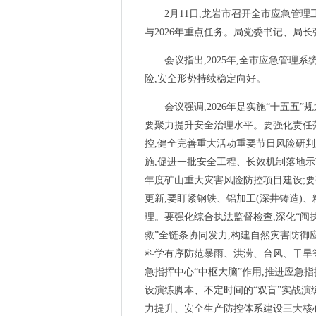
2月11日,龙岩市召开全市应急管理工作
与2026年重点任务。局党委书记、局
会议指出,2025年,全市应急管理系
险,安全形势持续稳定向好。
会议强调,2026年是实施“十五五”
要聚力提升安全治理水平。要强化责任落
控,健全完善重大活动重要节日风险研判
施,促进一批安全工程、长效机制落地示
年度矿山重大灾害风险防控项目建设;
更新;要盯紧钢铁、铝加工(深井铸造)
理。要强化综合执法监督检查,深化“闽
救”全链条协同发力,构建自然灾害防御
科学有序防范暴雨、洪涝、台风、干旱
急指挥中心“中枢大脑”作用,推进应急
设演练脚本、不定时间的“双盲”实战
力提升、安全生产防控体系建设三大核