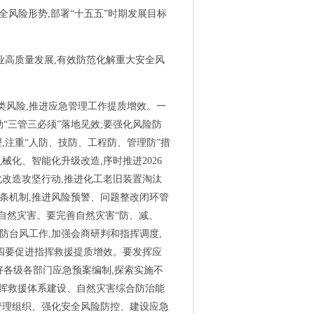
全风险形势,部署“十五五”时期发展目标
业高质量发展,有效防范化解重大安全风
各类风险,推进应急管理工作提质增效。一
“三管三必须”落地见效;要强化风险防
,注重“人防、技防、工程防、管理防”措
化、智能化升级改造,序时推进2026
化改造攻坚行动,推进化工老旧装置淘汰
链条机制,推进风险预警、问题整改闭环管
类自然灾害。要完善自然灾害“防、减、
防台风工作,加强会商研判和指挥调度,
。四要促进指挥救援提质增效。要发挥应
好各级各部门应急预案编制,探索实施不
指挥救援体系建设、自然灾害综合防治能
管理组织、强化安全风险防控、建设应急