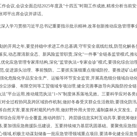
会议,会议全面总结2025年度及“十四五”时期工作成效,精准分析当前安
长张邓平出席会议并讲话。
统深入学习贯彻习近平总书记重要指示批示精神,改革创新推动应急管理事
规划的开局之年,要坚持稳中求进工作总基调,守牢安全底线红线,防范化解
实,动态厘清新业态、新风险监管职责,深化“一件事”全链条监管模式,推动
,优化应急管理专家库结构,深化“监管执法+专家会诊”模式;要强化综合治理
范,促进源头治理、事前预防。二要抓实落细重点领域防控。要推进矿山机械
要强化危险化学品安全生产、运输等环节安全监管,开展高危细分领域自动
、粉尘涉爆、有限空间等工贸领域专项治理,健全完善事故导向风险防控全
执法”平台运用,推动规范执法“1+N”制度体系落地见效。三要科学应对各
应对全过程协同及跨区域协作机制,做好冬春受灾群众生活救助;要强化防汛
等自然灾害;要发挥村规民约作用,做好野外用火管控,遏制森林火灾发生
指挥综合应用平台全覆盖,推动跨部门、跨层级信息实时互动共享;要统筹做
演练;要加强应急救援队伍建设。五要持续倾力基层巩固基础。要聚焦应急
心领域,积极主动谋划储备一批应急管理领域重点项目;要清单化健全应急