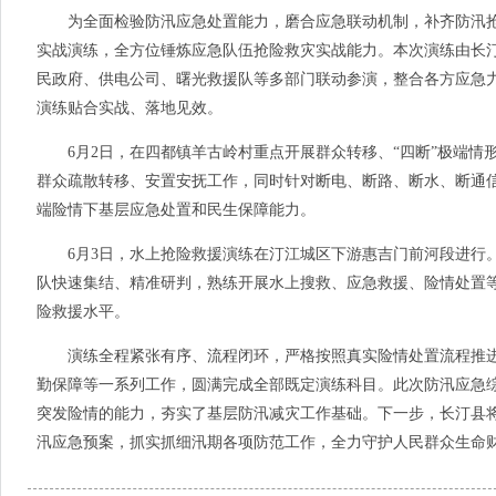
为全面检验防汛应急处置能力，磨合应急联动机制，补齐防汛抢险
实战演练，全方位锤炼应急队伍抢险救灾实战能力。本次演练由长
民政府、供电公司、曙光救援队等多部门联动参演，整合各方应急
演练贴合实战、落地见效。
6月2日，在四都镇羊古岭村重点开展群众转移、“四断”极端情
群众疏散转移、安置安抚工作，同时针对断电、断路、断水、断通
端险情下基层应急处置和民生保障能力。
6月3日，水上抢险救援演练在汀江城区下游惠吉门前河段进行。
队快速集结、精准研判，熟练开展水上搜救、应急救援、险情处置
险救援水平。
演练全程紧张有序、流程闭环，严格按照真实险情处置流程推进
勤保障等一系列工作，圆满完成全部既定演练科目。此次防汛应急
突发险情的能力，夯实了基层防汛减灾工作基础。下一步，长汀县
汛应急预案，抓实抓细汛期各项防范工作，全力守护人民群众生命