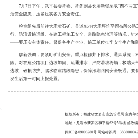
7月7日下午，武平县委常委、常务副县长廖新强采取“四不两直
治安全隐患，压紧压实各方安全责任。
检查组先后前往大禾萤石矿、县道X644大禾坪坑至帽布段公路
行、防汛设施运维、在建工程施工安全、道路隐患治理等情况，针
——要压实主体责任。督促各生产企业、施工单位扛牢安全生产和
廖新强调，要紧盯矿山安全。重点检修井下排水、通风系统，对
险。对在建公路项目边坡加固、疏通排水，严防滑坡坍塌，极端天
边坡、破损防护、临水临崖路段隐患，保障汛期路网安全畅通。要
发生后第一时间上报处置。