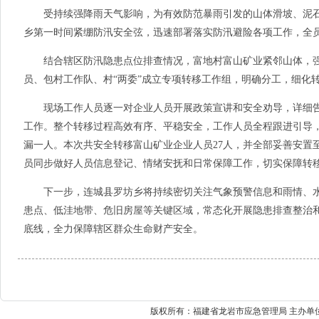
受持续强降雨天气影响，为有效防范暴雨引发的山体滑坡、泥石
乡第一时间紧绷防汛安全弦，迅速部署落实防汛避险各项工作，全
结合辖区防汛隐患点位排查情况，富地村富山矿业紧邻山体，强
员、包村工作队、村“两委”成立专项转移工作组，明确分工，细化
现场工作人员逐一对企业人员开展政策宣讲和安全劝导，详细告
工作。整个转移过程高效有序、平稳安全，工作人员全程跟进引导
漏一人。本次共安全转移富山矿业企业人员27人，并全部妥善安置
员同步做好人员信息登记、情绪安抚和日常保障工作，切实保障转
下一步，连城县罗坊乡将持续密切关注气象预警信息和雨情、水情
患点、低洼地带、危旧房屋等关键区域，常态化开展隐患排查整治
底线，全力保障辖区群众生命财产安全。