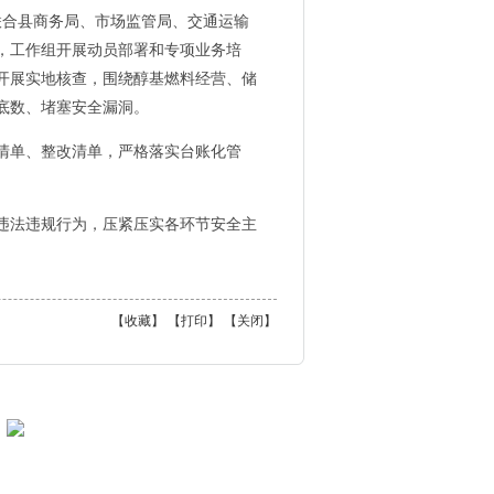
联合县商务局、市场监管局、交通运输
，工作组开展动员部署和专项业务培
开展实地核查，围绕醇基燃料经营、储
底数、堵塞安全漏洞。
清单、整改清单，严格落实台账化管
违法违规行为，压紧压实各环节安全主
【
收藏
】 【
打印
】 【
关闭
】