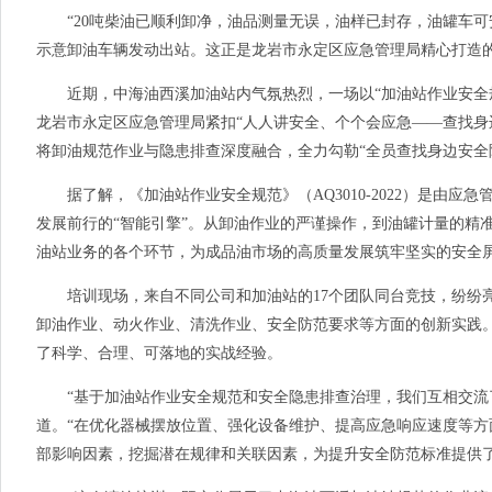
“20吨柴油已顺利卸净，油品测量无误，油样已封存，油罐车可
示意卸油车辆发动出站。这正是龙岩市永定区应急管理局精心打造的
近期，中海油西溪加油站内气氛热烈，一场以“加油站作业安全规范
龙岩市永定区应急管理局紧扣“人人讲安全、个个会应急——查找身
将卸油规范作业与隐患排查深度融合，全力勾勒“全员查找身边安全
据了解，《加油站作业安全规范》（AQ3010-2022）是由应
发展前行的“智能引擎”。从卸油作业的严谨操作，到油罐计量的精
油站业务的各个环节，为成品油市场的高质量发展筑牢坚实的安全
培训现场，来自不同公司和加油站的17个团队同台竞技，纷纷亮出
卸油作业、动火作业、清洗作业、安全防范要求等方面的创新实践
了科学、合理、可落地的实战经验。
“基于加油站作业安全规范和安全隐患排查治理，我们互相交流了
道。“在优化器械摆放位置、强化设备维护、提高应急响应速度等方
部影响因素，挖掘潜在规律和关联因素，为提升安全防范标准提供了