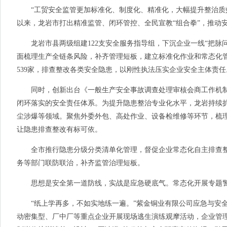
“工贸安全监管更加标准化、制度化、精准化，大幅提升整治质效
以来，龙岩市打出精准监管、闭环管控、全民宣教“组合拳”，推动
龙岩市县两级组建122支安全服务指导组，下沉企业一线“把脉问
面梳理生产全链条风险，补齐管理短板，建立标准化作业和常态化
539家，排查整改各类安全隐患，以刚性执法压实企业安全主体责任
同时，创新出台《一般生产安全事故调查处理审核会商工作机制
闭环落实的安全责任体系。为提升隐患整治专业化水平，龙岩持续扩
尘涉爆等领域。聚焦外委外包、高处作业、设备检维修等环节，梳理
让隐患排查整改有标可依。
全市推行隐患分级分类清单化管理，督促企业常态化自主排查整
务等部门联防联治，补齐监管治理短板。
思想是安全第一道防线，实战是应急硬底气。常态化开展专题警示教
“纸上学再多，不如实地练一遍。”紫金铜业有限公司应急与安全
动密集型、厂中厂等重点企业开展现场逃生演练观摩活动，企业管理