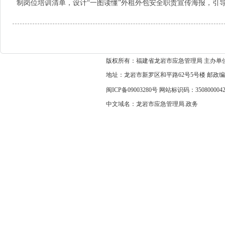
制岗位培训清单，设计“一图读懂”外租外包安全职责宣传海报，引