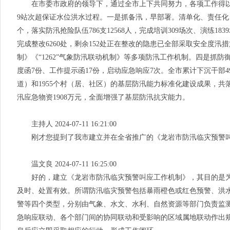
在市委市政府的领导下，通过全市上下共同努力，各项工作得以落
9站次超保证水位洪水过程。一是抓备汛，早部署。清单化、责任化、
个，落实防汛抢险队伍786支12568人，完成培训309场次、演练18
完成整改6260处，剩余152处正在整改的隐患已全部采取安全度
制》《“1262”气象防汛联动机制》等多项防汛工作机制。四是抓防
度函7份、工作提示函17份，启动应急响应7次。全市累计下沉干部49
道）和1955个村（居、社区）的基层防汛能力标准化建设成果，共落实预
汛应急物资1908万元，全面增强了基层防汛抗灾能力。
主持人 2024-07-11 16:21:00
刚才您提到了我市建立并在全省推广的《龙岩市防汛临灾预警叫
温文良 2024-07-11 16:25:00
好的，建立《龙岩市防汛临灾预警叫应工作机制》，其目的是为
及时、处置有效。所谓防汛临灾预警包括暴雨橙色或红色预警、洪
警等四个类型，分别由气象、水文、水利、自然资源等部门负责监测
急响应联动、各个部门间的协同联动和受影响的区域属地联动作出规