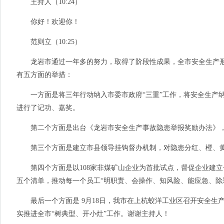
主持人（10:24）
你好！欢迎你！
范则立（10:25）
龙岩市通过一年多的努力，取得了阶段性成果，全市安全生产形势稳定好
有五方面的举措：
一方面是将三年行动纳入市委市政府“三重”工作，将安全生产纳入
进行了记功、嘉奖。
第二个方面是出台《龙岩市安全生产事故隐患举报奖励办法》，鼓励广
第三个方面是建立市县领导挂钩督办机制，对隐患分红、橙、黄、
第四个方面是以108家非煤矿山企业为首批试点，督促企业建立
五个清单，推动每一个员工“明职责、会操作、知风险、能应急、除
最后一个方面是 9月18日，我市在上杭蛟洋工业区召开安全生产
实推进全市“树典型、开小灶”工作。谢谢主持人！