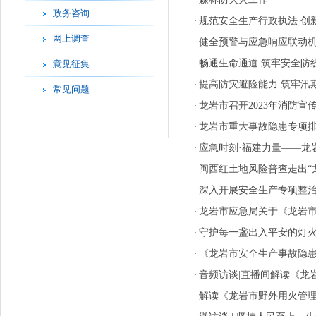
·
政务咨询
规范安全生产行政执法 创
·
网上调查
健全预警与应急响应联动机
·
畅通生命通道 筑牢安全防
意见征集
·
提高防灾避险能力 筑牢汛
·
常见问题
龙岩市召开2023年消防宣
·
龙岩市重大事故隐患专项排查
·
应急时刻·福建力量——龙
·
闽西红土地风险普查走出“
·
深入开展安全生产专项整治
·
龙岩市应急局关于《龙岩市
·
守护每一盏出入平安的灯
·
《龙岩市安全生产事故隐
·
音频访谈|直播间解读《龙
·
解读《龙岩市野外用火管
·